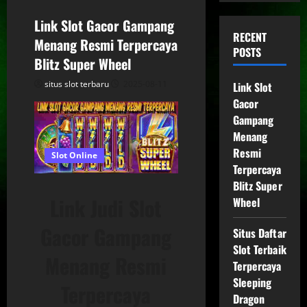
Link Slot Gacor Gampang
RECENT
Menang Resmi Terpercaya
POSTS
Blitz Super Wheel
situs slot terbaru
2025-08-11
Link Slot
Gacor
Gampang
Menang
Resmi
Slot Online
Terpercaya
Blitz Super
Link Judi Slot
Wheel
Gacor Gampang
Situs Daftar
Slot Terbaik
Menang Resmi
Terpercaya
Sleeping
Terpercaya
Dragon