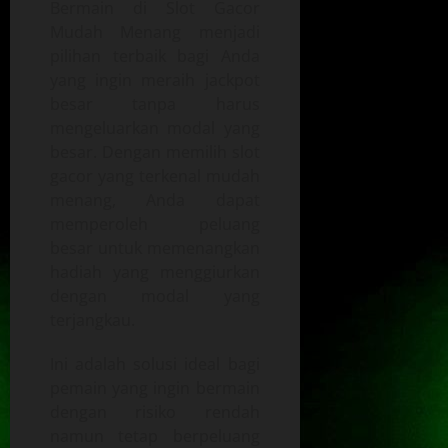
Bermain di Slot Gacor
Mudah Menang menjadi
pilihan terbaik bagi Anda
yang ingin meraih jackpot
besar tanpa harus
mengeluarkan modal yang
besar. Dengan memilih slot
gacor yang terkenal mudah
menang, Anda dapat
memperoleh peluang
besar untuk memenangkan
hadiah yang menggiurkan
dengan modal yang
terjangkau.
Ini adalah solusi ideal bagi
pemain yang ingin bermain
dengan risiko rendah
namun tetap berpeluang