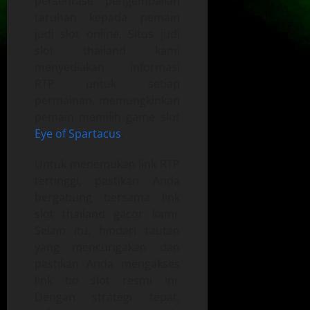
persentase pengembalian
taruhan kepada pemain
judi slot online. Situs judi
slot thailand kami
menyediakan informasi
RTP untuk setiap
permainan, memungkinkan
pemain memilih game slot
Eye of Spartacus
.
Untuk menemukan link RTP
tertinggi, pastikan Anda
bergabung bersama link
slot thailand gacor kami.
Selain itu, hindari tautan
yang mencurigakan dan
pastikan Anda mengakses
link bo slot resmi ini.
Dengan strategi tepat,