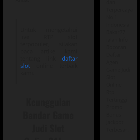
dan
Terpercaya
No 1
Indonesia
Untuk mengetahui
Bakar77
live RTP slot
ialah Info
terpopuler, silakan
Bocoran
baca artikel kami
Daftar
tentang link
daftar
Agen
slot
online terbaik
Game Judi
kami.
Slot
Online
Rtp
Keunggulan
Tertinggi
Promo
Bandar Game
Bonus
Jackpot
Judi Slot
Terbesar.