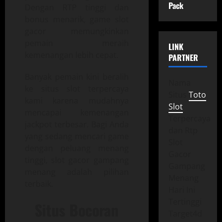
Pack
Dengan RTP tinggi dan
bonus menarik, game slot
gacor memungkinkan
pemain meraih
LINK
kemenangan lebih cepat.
PARTNER
Banyak pemain kini beralih
Nama
ke situs slot terpercaya
Situs
Toto
kami karena mudahnya
Slot
mencapai kemenangan
Terpercaya
jackpot terbesar. Bagi Anda
dan Rtp
yang sedang mencari game
Slot
dengan peluang menang
Gacor
tinggi, slot gacor gampang
Gampang
menang adalah pilihan
Menang
terbaik.
Hari Ini
Tertinggi
Situs Bocoran
Target4d