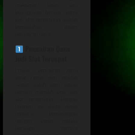
maksimal. Salah satu
keunggulan bandar game
judi slot terpercaya adalah
kemudahan dalam
pencairan dana.
Pencairan Dana
Judi Slot Tercepat
Proses pencairan dana
yang cepat dan mudah
adalah salah satu alasan
pemain memilih situs judi
slot terpercaya. Dengan
layanan ini, Anda dapat
menarik kemenangan
dengan cepat melalui
berbagai metode