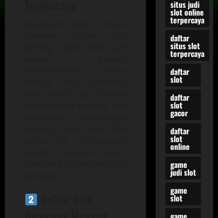
Terpercaya
situs judi
slot online
terpercaya
Kecepatan dalam proses
transaksi adalah hal
daftar
situs slot
penting dalam dunia judi
terpercaya
online. Pemain
membutuhkan proses
daftar
slot
deposit dan penarikan
yang cepat agar mereka
daftar
slot
dapat segera bermain dan
gacor
menikmati kemenangan
mereka. Situs judi slot
daftar
slot
online ini menawarkan
online
metode transaksi instan,
game
baik untuk deposit maupun
judi slot
penarikan.
game
Daftar Slot
slot
Gampang Menang
game