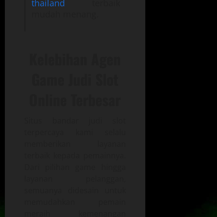
thailand
terbaik
mudah menang.
Kelebihan Agen
Game Judi Slot
Online Terbesar
Situs bandar judi slot
terpercaya kami selalu
memberikan layanan
terbaik kepada pemainnya.
Dari pilihan game hingga
layanan pelanggan,
semuanya didesain untuk
memudahkan pemain
meraih kemenangan