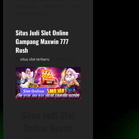
menjaga kontrol atas
modal bettor.
Situs Judi Slot Online
Gampang Maxwin 777
Rush
situs slot terbaru
2025-07-30
Slot Online
Situs Judi Slot
Online Resmi