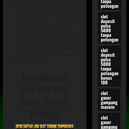
tanpa
potongan
slot tertinggi dan volatilitas
tepat, Anda dapat
slot
meningkatkan peluang
deposit
pulsa
menang. Tidak hanya itu,
5000
memilih judi slot dengan
tanpa
potongan
fitur menarik seperti free
spins dan multipliers akan
slot
deposit
menambah potensi
pulsa
kemenangan.
5000
tanpa
potongan
Link Bocoran
bonus
100
Live RTP Slot
slot
gacor
Gacor Hari Ini
gampang
maxwin
Tertinggi
slot
gacor
gampang