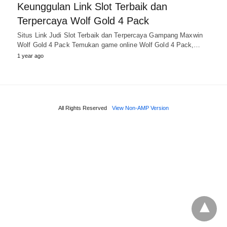
Keunggulan Link Slot Terbaik dan
Terpercaya Wolf Gold 4 Pack
Situs Link Judi Slot Terbaik dan Terpercaya Gampang Maxwin
Wolf Gold 4 Pack Temukan game online Wolf Gold 4 Pack,…
1 year ago
All Rights Reserved
View Non-AMP Version