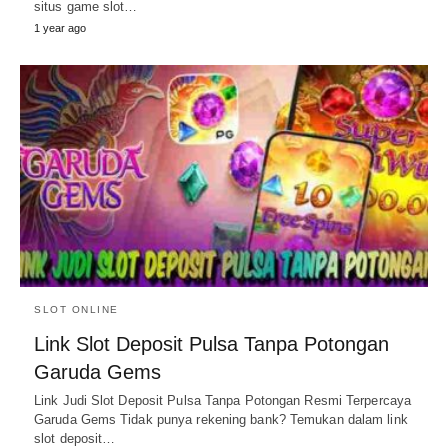
situs game slot…
1 year ago
SLOT ONLINE
Link Slot Deposit Pulsa Tanpa Potongan
Garuda Gems
Link Judi Slot Deposit Pulsa Tanpa Potongan Resmi Terpercaya
Garuda Gems Tidak punya rekening bank? Temukan dalam link
slot deposit…