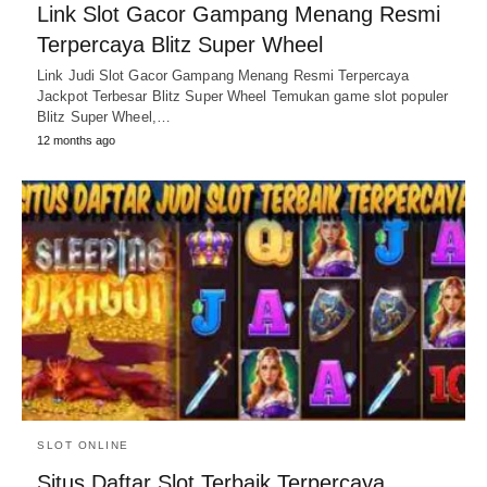
Link Slot Gacor Gampang Menang Resmi
Terpercaya Blitz Super Wheel
Link Judi Slot Gacor Gampang Menang Resmi Terpercaya
Jackpot Terbesar Blitz Super Wheel Temukan game slot populer
Blitz Super Wheel,…
12 months ago
SLOT ONLINE
Situs Daftar Slot Terbaik Terpercaya