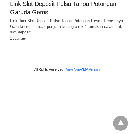
Link Slot Deposit Pulsa Tanpa Potongan
Garuda Gems
Link Judi Slot Deposit Pulsa Tanpa Potongan Resmi Terpercaya
Garuda Gems Tidak punya rekening bank? Temukan dalam link
slot deposit…
1 year ago
All Rights Reserved
View Non-AMP Version