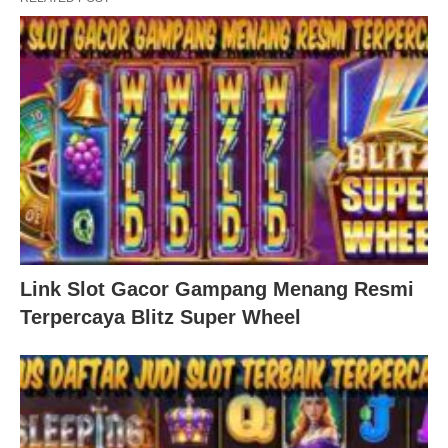
Link Slot Gacor Gampang Menang Resmi
Terpercaya Blitz Super Wheel