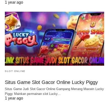
1 year ago
SLOT ONLINE
Situs Game Slot Gacor Online Lucky Piggy
Situs Game Judi Slot Gacor Online Gampang Menang Maxwin Lucky
Piggy Mainkan permainan slot Lucky…
1 year ago