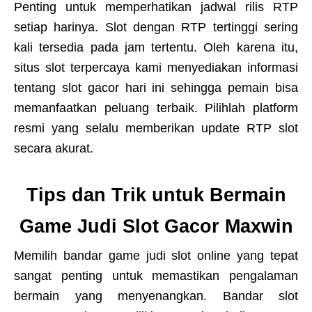
Penting untuk memperhatikan jadwal rilis RTP
setiap harinya. Slot dengan RTP tertinggi sering
kali tersedia pada jam tertentu. Oleh karena itu,
situs slot terpercaya kami menyediakan informasi
tentang slot gacor hari ini sehingga pemain bisa
memanfaatkan peluang terbaik. Pilihlah platform
resmi yang selalu memberikan update RTP slot
secara akurat.
Tips dan Trik untuk Bermain
Game Judi Slot Gacor Maxwin
Memilih bandar game judi slot online yang tepat
sangat penting untuk memastikan pengalaman
bermain yang menyenangkan. Bandar slot