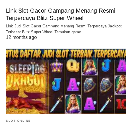
Link Slot Gacor Gampang Menang Resmi
Terpercaya Blitz Super Wheel
Link Judi Slot Gacor Gampang Menang Resmi Terpercaya Jackpot
Terbesar Blitz Super Wheel Temukan game…
12 months ago
SLOT ONLINE